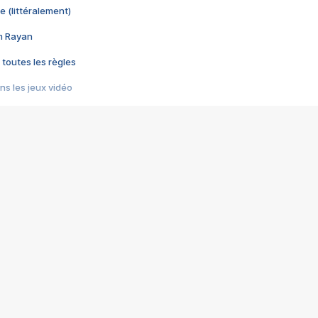
e (littéralement)
im Rayan
 toutes les règles
s les jeux vidéo
us choquant de Rockstar ? - Le scandale BULLY
e plus moche de Steam
du RÊVE tourne au CAUCHEMAR
pendant 8 heures
it… à tort
umiliés par un jeu vidéo
ire - Final Fantasy 8
ti un empire - Age of Empires
story DOFUS