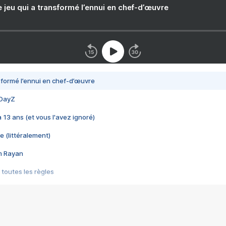
e jeu qui a transformé l’ennui en chef-d’œuvre
nsformé l’ennui en chef-d’œuvre
 DayZ
 a 13 ans (et vous l'avez ignoré)
e (littéralement)
im Rayan
 toutes les règles
s les jeux vidéo
us choquant de Rockstar ? - Le scandale BULLY