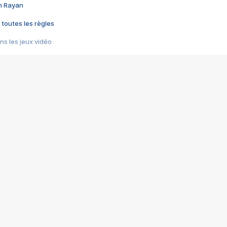
im Rayan
 toutes les règles
s les jeux vidéo
us choquant de Rockstar ? - Le scandale BULLY
e plus moche de Steam
du RÊVE tourne au CAUCHEMAR
pendant 8 heures
it… à tort
umiliés par un jeu vidéo
ire - Final Fantasy 8
ti un empire - Age of Empires
story DOFUS
tard, il crée l'un des pires jeux de tous les temps, MindsEye.