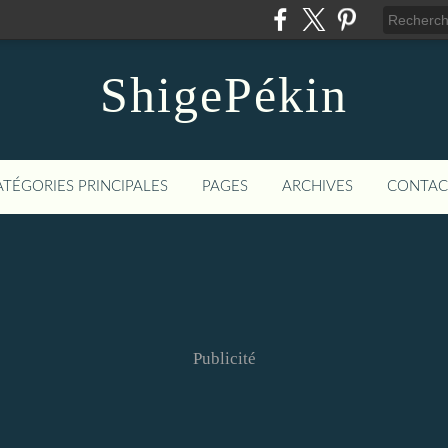
ShigePékin
ATÉGORIES PRINCIPALES
PAGES
ARCHIVES
CONTAC
Publicité