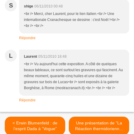
S
shige
06/11/2010 00:48
<br /> Merci, cher Laurent, pour le lien italien.<br /> Une
internationale Cranachesque se dessine : c'est Noël !<br />
<br /> <br />
Répondre
L
Laurent
05/11/2010 18:48
<br /> Vu aujourd'hui cette exposition. A côté de quelques
beaux tableaux, ce sont surtout les gravures qui fascinent. Au
même moment, quarante-cinq huiles et une dizaine de
gravures sur bois de Lucas<br /> sont exposés à la galerie
Borghèse, à Rome (mostracranach.it).<br /> <br /> <br />
Répondre
< Erwin Blumenfeld : de
Une présentation de “La
l’esprit Dada à “Vogue”
Réaction thermidorienne”