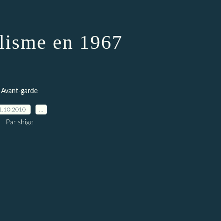
alisme en 1967
Avant-garde
1.10.2010
…
Par shige