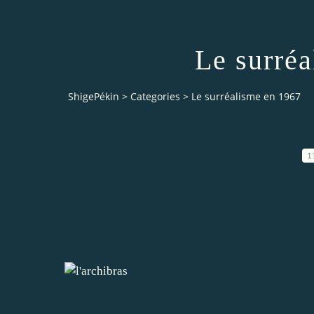
Le surré
ShigePékin
>
Categories
>
Le surréalisme en 1967
1