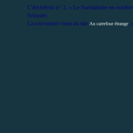
L’Archibras
n° 2, « Le Surréalisme en octobre
Schuster.
La couverture vient du site
, 
Au carrefour étrange