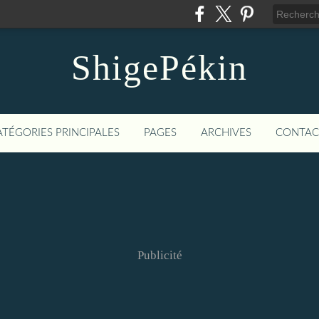
ShigePékin
ATÉGORIES PRINCIPALES
PAGES
ARCHIVES
CONTAC
Publicité