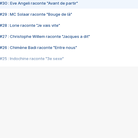
#30 : Eve Angeli raconte "Avant de partir"
#29 : MC Solaar raconte "Bouge de là"
28 : Lorie raconte "Je vais vite"
#27 : Christophe Willem raconte "Jacques a dit"
#26 : Chimène Badi raconte "Entre nous"
#25 : Indochine raconte "3e sexe"
#24 : Zaho raconte "C'est chelou"
#23 : Patrick Bruel raconte "Au café des délices"
#22 : Kyo raconte "Le chemin"
#21 : Nolwenn Leroy raconte "Cassé"
#20 : Patrick Hernandez raconte "Born to be alive"
#19 : Lorie raconte "Près de moi"
#18 : Michael Jones raconte "A nos actes manqués" (avec Jean-Jacque