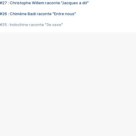
#27 : Christophe Willem raconte "Jacques a dit"
#26 : Chimène Badi raconte "Entre nous"
#25 : Indochine raconte "3e sexe"
#24 : Zaho raconte "C'est chelou"
#23 : Patrick Bruel raconte "Au café des délices"
#22 : Kyo raconte "Le chemin"
#21 : Nolwenn Leroy raconte "Cassé"
#20 : Patrick Hernandez raconte "Born to be alive"
#19 : Lorie raconte "Près de moi"
#18 : Michael Jones raconte "A nos actes manqués" (avec Jean-Jacque
#17 : Khaled raconte "Aïcha"
#16 : Corneille raconte "Parce qu'on vient de loin"
#15 : Indochine raconte "L'aventurier"