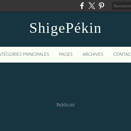
ShigePékin
ATÉGORIES PRINCIPALES
PAGES
ARCHIVES
CONTAC
Publicité