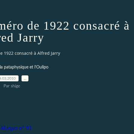
méro de 1922 consacré à
red Jarry
 1922 consacré à Alfred Jarry
 la pataphysique et l'Oulipo
4.03.2010
…
Par shige
 Marges
n° 91