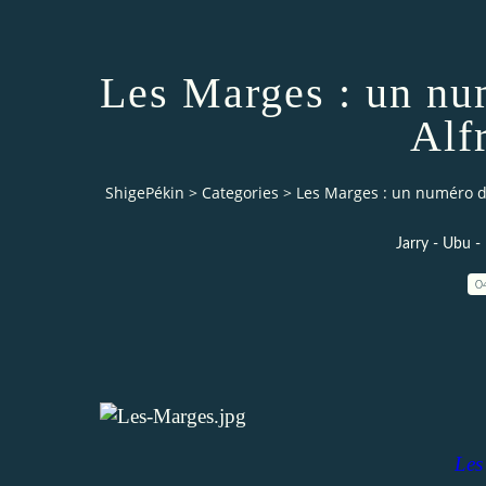
Les Marges : un nu
Alf
ShigePékin
>
Categories
>
Les Marges : un numéro de
Jarry - Ubu -
0
Les