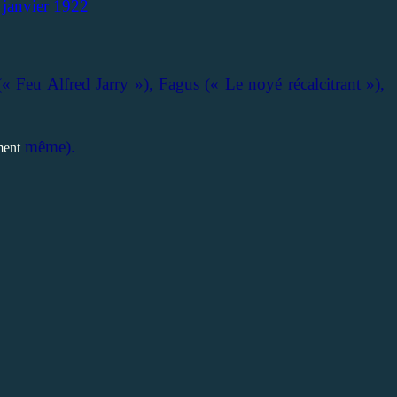
 janvier 1922
(« Feu Alfred Jarry »), Fagus (« Le noyé récalcitrant »),
même).
ent