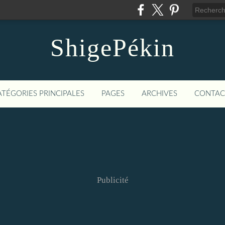
ShigePékin
ATÉGORIES PRINCIPALES
PAGES
ARCHIVES
CONTAC
Publicité