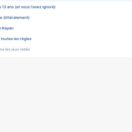
 a 13 ans (et vous l'avez ignoré)
e (littéralement)
im Rayan
 toutes les règles
s les jeux vidéo
us choquant de Rockstar ? - Le scandale BULLY
e plus moche de Steam
du RÊVE tourne au CAUCHEMAR
pendant 8 heures
it… à tort
umiliés par un jeu vidéo
ire - Final Fantasy 8