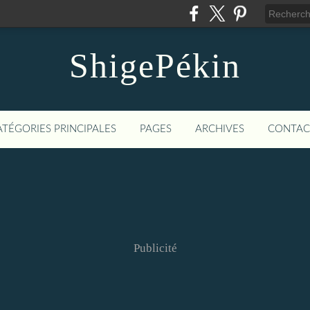
ShigePékin
ATÉGORIES PRINCIPALES
PAGES
ARCHIVES
CONTAC
Publicité