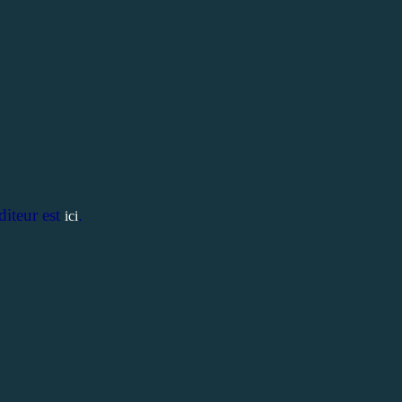
diteur est
.
ici