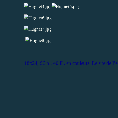
18x24, 96 p., 40 ill. en couleurs. Le site de l’é