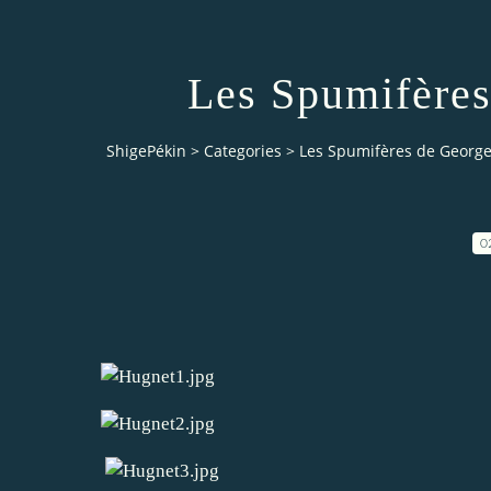
Les Spumifères
ShigePékin
>
Categories
>
Les Spumifères de Georg
0