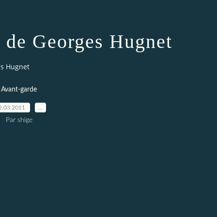
 de Georges Hugnet
es Hugnet
Avant-garde
2.03.2011
…
Par shige