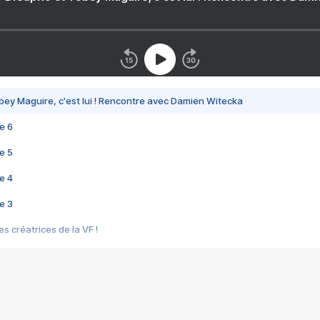
bey Maguire, c'est lui ! Rencontre avec Damien Witecka
e 6
e 5
e 4
e 3
s créatrices de la VF !
e 2
e 1
e Mektoub My Love arrive enfin ! Rencontre avec Shaïn Boumedine et Sal