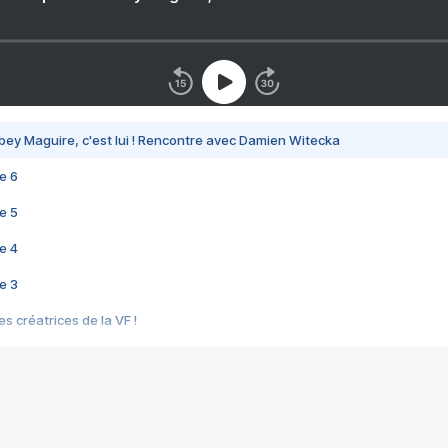
bey Maguire, c'est lui ! Rencontre avec Damien Witecka
e 6
e 5
e 4
e 3
s créatrices de la VF !
e 2
e 1
e Mektoub My Love arrive enfin ! Rencontre avec Shaïn Boumedine et Sal