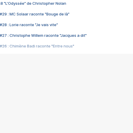
48 "L'Odyssée" de Christopher Nolan
#29 : MC Solaar raconte "Bouge de là"
28 : Lorie raconte "Je vais vite"
#27 : Christophe Willem raconte "Jacques a dit"
#26 : Chimène Badi raconte "Entre nous"
#25 : Indochine raconte "3e sexe"
#24 : Zaho raconte "C'est chelou"
#23 : Patrick Bruel raconte "Au café des délices"
#22 : Kyo raconte "Le chemin"
#21 : Nolwenn Leroy raconte "Cassé"
#20 : Patrick Hernandez raconte "Born to be alive"
#19 : Lorie raconte "Près de moi"
#18 : Michael Jones raconte "A nos actes manqués" (avec Jean-Jacque