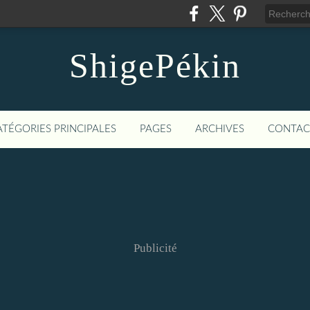
ShigePékin
ATÉGORIES PRINCIPALES
PAGES
ARCHIVES
CONTAC
Publicité