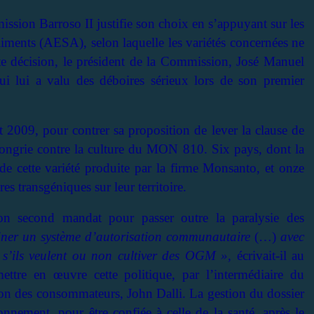
mission Barroso II justifie son choix en s’appuyant sur les
liments (AESA), selon laquelle les variétés concernées ne
te décision, le président de la Commission, José Manuel
ui lui a valu des déboires sérieux lors de son premier
t 2009, pour contrer sa proposition de lever la clause de
ongrie contre la culture du MON 810. Six pays, dont la
 de cette variété produite par la firme Monsanto, et onze
es transgéniques sur leur territoire.
n second mandat pour passer outre la paralysie des
biner un système d’autorisation communautaire
(…)
avec
 s’ils veulent ou non cultiver des OGM »,
écrivait-il au
ttre en œuvre cette politique, par l’intermédiaire du
tion des consommateurs, John Dalli. La gestion du dossier
ronnement, pour être confiée à celle de la santé, après le