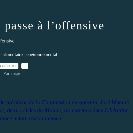
passe à l’offensive
ffensive
- alimentaire - environnemental
4.03.2010
…
Par shige
, le président de la Commission européenne José Manuel
nc, deux articles du
Monde,
un entretien dans
Libération
France nature environnement.