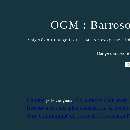
OGM : Barroso 
ShigePékin
>
Categories
>
OGM : Barroso passe à l’o
Dangers nucléaire 
0
Comme
, il y a moins d’un mois
je le craignais
Barroso a mis son plan à exécution. À lire do
et un communiqué de presse de l’association 