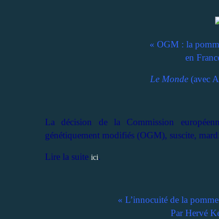
« OGM : la pomme 
en Franc
Le Monde
(avec A
La décision de la Commission européenne
génétiquement modifiés (OGM), suscite, mardi 2
Lire la suite
.
ici
« L’innocuité de la pomme 
Par Hervé Ke