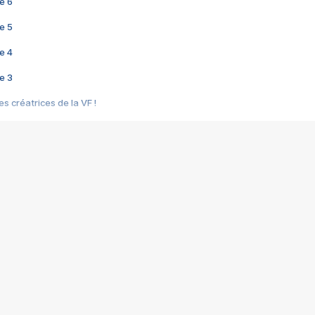
e 6
e 5
e 4
e 3
s créatrices de la VF !
e 2
e 1
e Mektoub My Love arrive enfin ! Rencontre avec Shaïn Boumedine et Sal
i : après Toni en famille
elle réalise le bouleversant Dites lui que je l'aime
ais ! Rencontre autour de Vie privée de Rebecca Zlotowski
 de Marguerite, Grave... Rencontre avec Ella Rumpf
 Les Rêveurs, un film intime sur la santé mentale