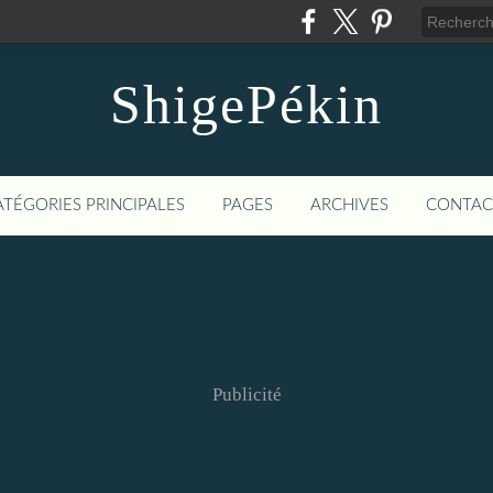
ShigePékin
ATÉGORIES PRINCIPALES
PAGES
ARCHIVES
CONTAC
Publicité