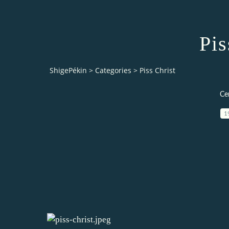
Pis
ShigePékin
>
Categories
>
Piss Christ
Ce
1