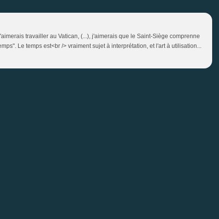
j'aimerais travailler au Vatican, (...), j'aimerais que le Saint-Siège comprenne
s". Le temps est<br /> vraiment sujet à interprétation, et l'art à utilisation...