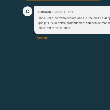
C
Callivero
20/04/2011 12:11
<br /> <br /> Serrano déclare dans le libé du 19 avril "
que je suis un artiste profondément chrétien de mon temp
<br /> <br /> <br /> <br />
Répondre