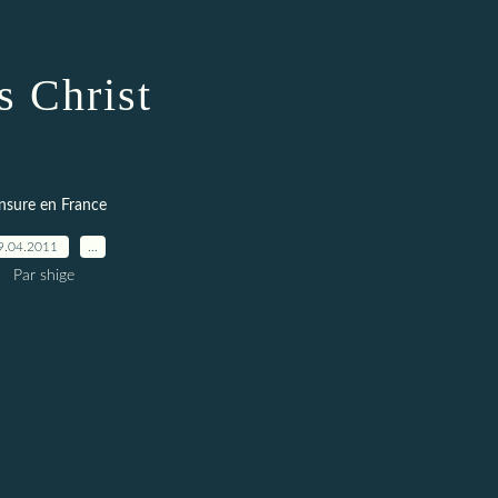
s Christ
nsure en France
9.04.2011
…
Par shige