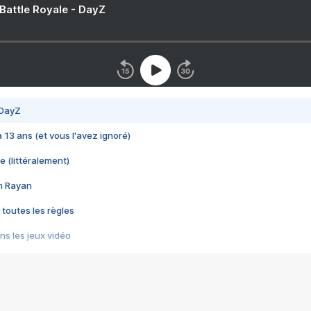
 Battle Royale - DayZ
 DayZ
 a 13 ans (et vous l'avez ignoré)
e (littéralement)
im Rayan
 toutes les règles
s les jeux vidéo
us choquant de Rockstar ? - Le scandale BULLY
e plus moche de Steam
du RÊVE tourne au CAUCHEMAR