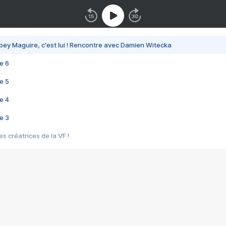
bey Maguire, c'est lui ! Rencontre avec Damien Witecka
e 6
e 5
e 4
e 3
s créatrices de la VF !
e 2
e 1
e Mektoub My Love arrive enfin ! Rencontre avec Shaïn Boumedine et Sal
i : après Toni en famille