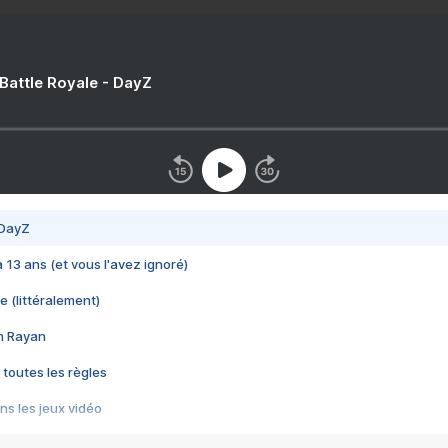
 Battle Royale - DayZ
 DayZ
 a 13 ans (et vous l'avez ignoré)
e (littéralement)
im Rayan
 toutes les règles
s les jeux vidéo
us choquant de Rockstar ? - Le scandale BULLY