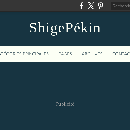
ShigePékin
ATÉGORIES PRINCIPALES
PAGES
ARCHIVES
CONTAC
Publicité