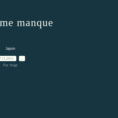
 me manque
Japon
7.11.2011
…
Par shige