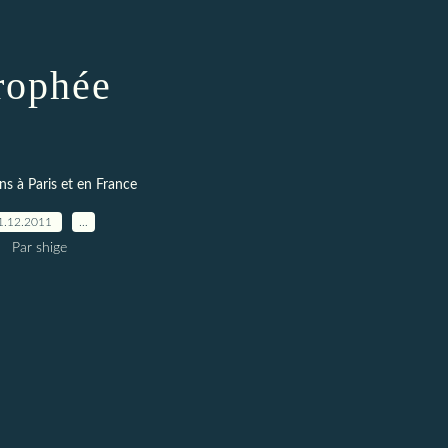
rophée
ns à Paris et en France
1.12.2011
…
Par shige