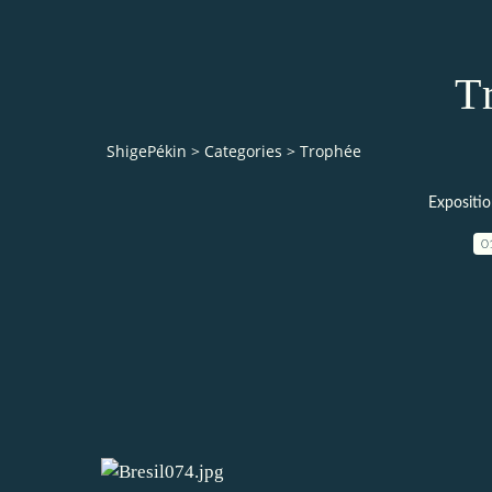
T
ShigePékin
>
Categories
>
Trophée
Expositio
0