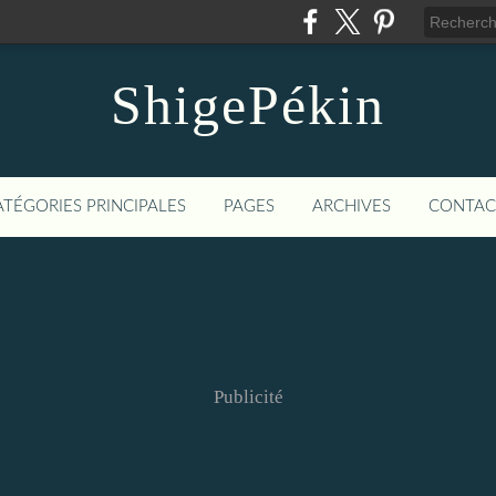
ShigePékin
ATÉGORIES PRINCIPALES
PAGES
ARCHIVES
CONTAC
Publicité