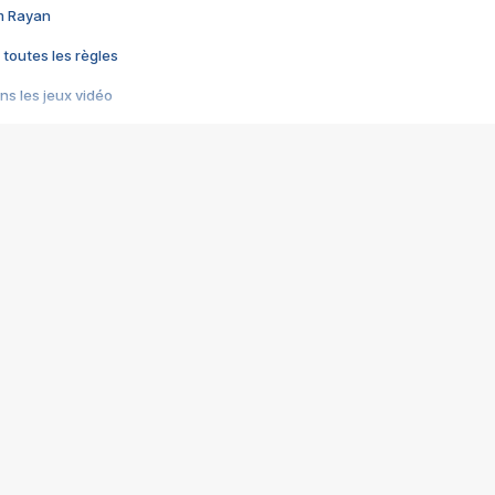
im Rayan
 toutes les règles
s les jeux vidéo
us choquant de Rockstar ? - Le scandale BULLY
e plus moche de Steam
du RÊVE tourne au CAUCHEMAR
pendant 8 heures
it… à tort
umiliés par un jeu vidéo
ire - Final Fantasy 8
ti un empire - Age of Empires
story DOFUS
tard, il crée l'un des pires jeux de tous les temps, MindsEye.