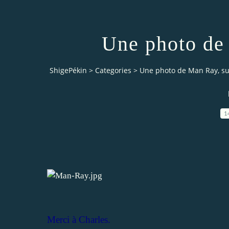
Une photo de
ShigePékin
>
Categories
>
Une photo de Man Ray, s
1
Merci à Charles.