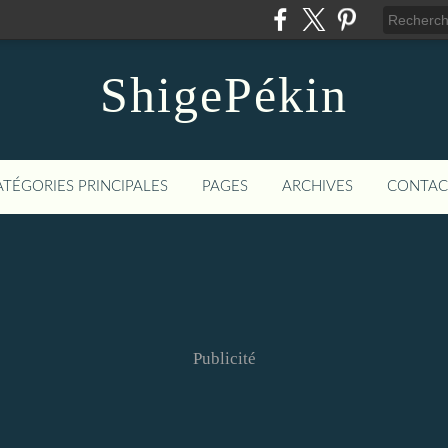
ShigePékin
ATÉGORIES PRINCIPALES
PAGES
ARCHIVES
CONTAC
Publicité