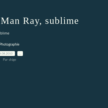
 Man Ray, sublime
ublime
Photographie
4.08.2010
…
Par shige