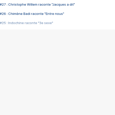
#27 : Christophe Willem raconte "Jacques a dit"
#26 : Chimène Badi raconte "Entre nous"
#25 : Indochine raconte "3e sexe"
#24 : Zaho raconte "C'est chelou"
#23 : Patrick Bruel raconte "Au café des délices"
#22 : Kyo raconte "Le chemin"
#21 : Nolwenn Leroy raconte "Cassé"
#20 : Patrick Hernandez raconte "Born to be alive"
#19 : Lorie raconte "Près de moi"
#18 : Michael Jones raconte "A nos actes manqués" (avec Jean-Jacque
#17 : Khaled raconte "Aïcha"
#16 : Corneille raconte "Parce qu'on vient de loin"