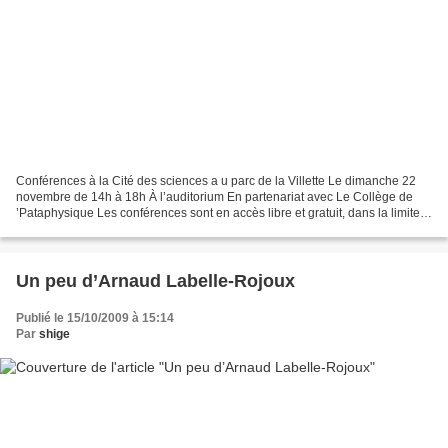
Conférences à la Cité des sciences a u parc de la Villette Le dimanche 22
novembre de 14h à 18h À l’auditorium En partenariat avec Le Collège de
’Pataphysique Les conférences sont en accès libre et gratuit, dans la limite
des places disponibles (400 places)....
Un peu d’Arnaud Labelle-Rojoux
Publié le 15/10/2009 à 15:14
Par
shige