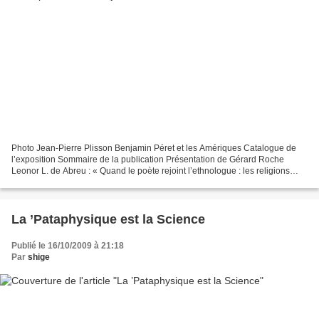
Photo Jean-Pierre Plisson Benjamin Péret et les Amériques Catalogue de
l’exposition Sommaire de la publication Présentation de Gérard Roche
Leonor L. de Abreu : « Quand le poète rejoint l’ethnologue : les religions
africaines du Brésil ». Gérard Durozoi...
La ’Pataphysique est la Science
Publié le 16/10/2009 à 21:18
Par
shige