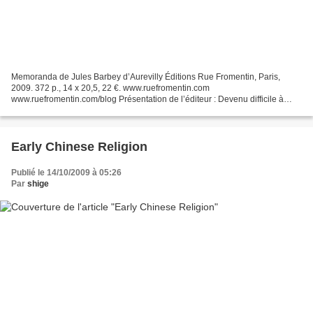
Memoranda de Jules Barbey d’Aurevilly Éditions Rue Fromentin, Paris,
2009. 372 p., 14 x 20,5, 22 €. www.ruefromentin.com
www.ruefromentin.com/blog Présentation de l’éditeur : Devenu difficile à
trouver, Memoranda est le journal de Barbey d’Aurevilly....
Early Chinese Religion
Publié le 14/10/2009 à 05:26
Par
shige