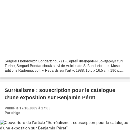
Sergueï Fiodorovitch Bondartchouk (1) Сергей Фёдорович Бондарчук Yuri
Turine, Serguéi Bondartchouk suivi de Articles de S. Bondartchouk, Moscou,
Éditions Radouga, coll. « Regards sur l’art », 1988, 10,5 x 16,5 cm, 190 p.,
cahier central de 32 p. d’ill...
Surréalisme : souscription pour le catalogue
d’une exposition sur Benjamin Péret
Publié le 17/10/2009 à 17:03
Par
shige