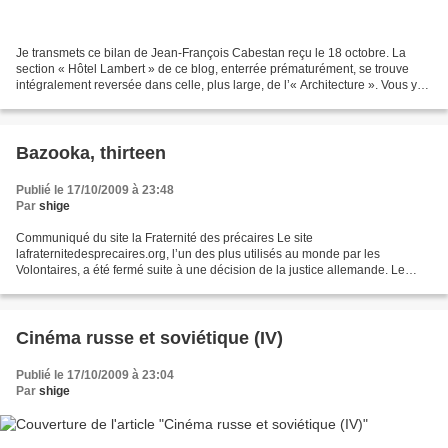
Je transmets ce bilan de Jean-François Cabestan reçu le 18 octobre. La
section « Hôtel Lambert » de ce blog, enterrée prématurément, se trouve
intégralement reversée dans celle, plus large, de l’« Architecture ». Vous y
trouverez dix-huit autres articles...
Bazooka, thirteen
Publié le 17/10/2009 à 23:48
Par
shige
Communiqué du site la Fraternité des précaires Le site
lafraternitedesprecaires.org, l’un des plus utilisés au monde par les
Volontaires, a été fermé suite à une décision de la justice allemande. Le
serveur qui hébergeait le site, « Schwarzer Block Internet...
Cinéma russe et soviétique (IV)
Publié le 17/10/2009 à 23:04
Par
shige