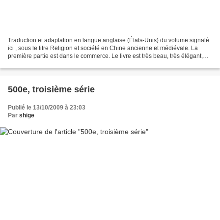
Traduction et adaptation en langue anglaise (États-Unis) du volume signalé
ici , sous le titre Religion et société en Chine ancienne et médiévale. La
première partie est dans le commerce. Le livre est très beau, très élégant,
mais proposé au tarif inabordable...
500e, troisième série
Publié le 13/10/2009 à 23:03
Par
shige