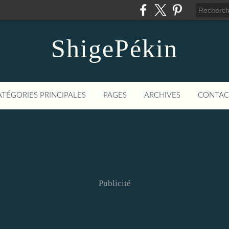
ShigePékin
ATÉGORIES PRINCIPALES
PAGES
ARCHIVES
CONTAC
Publicité