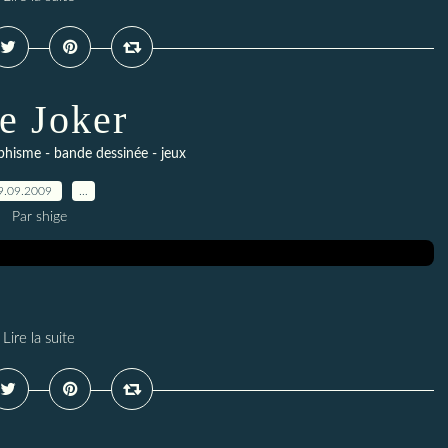
e Joker
raphisme - bande dessinée - jeux
9.09.2009
…
Par shige
Lire la suite