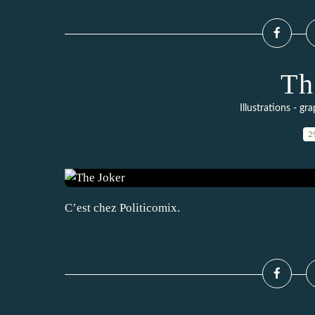
Th
Illustrations - g
2
C’est chez Politicomix.