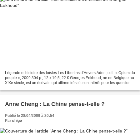
Légende et histoire des loïstes Les Libertins d’Anvers Aden, coll. « Opium du
peuple », 2009 304 p., 12 x 19,5, 22 € Georges Eekhoud, né en Belgique au
XIXe siècle, est un écrivain qui affirme très tôt son intérêt pour les questions
sociales doublé d’un...
Anne Cheng : La Chine pense-t-elle ?
Publié le 28/04/2009 à 20:54
Par
shige