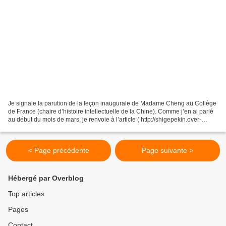
Je signale la parution de la leçon inaugurale de Madame Cheng au Collège
de France (chaire d’histoire intellectuelle de la Chine). Comme j’en ai parlé
au début du mois de mars, je renvoie à l’article ( http://shigepekin.over-
blog.com/article-28850515.html...
< Page précédente
Page suivante >
Hébergé par Overblog
Top articles
Pages
Contact