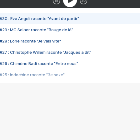
#30 : Eve Angeli raconte "Avant de partir"
#29 : MC Solaar raconte "Bouge de là"
28 : Lorie raconte "Je vais vite"
#27 : Christophe Willem raconte "Jacques a dit"
#26 : Chimène Badi raconte "Entre nous"
#25 : Indochine raconte "3e sexe"
#24 : Zaho raconte "C'est chelou"
#23 : Patrick Bruel raconte "Au café des délices"
#22 : Kyo raconte "Le chemin"
#21 : Nolwenn Leroy raconte "Cassé"
#20 : Patrick Hernandez raconte "Born to be alive"