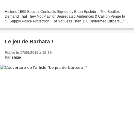
Historic 1965 Beatles Contracts Signed by Brian Epstein -- The Beatles
Demand That They Not Play for Segregated Audiences & Call on Venue to
“…Supply Police Protection …of Not Less Than 150 Uniformed Officers…”
CONTRACT SIGNED Very rare Beatles contract...
Le jeu de Barbara !
Publié le 17/09/2011 à 15:35
Par
shige