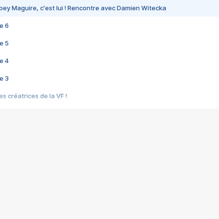
bey Maguire, c'est lui ! Rencontre avec Damien Witecka
e 6
e 5
e 4
e 3
s créatrices de la VF !
e 2
e 1
e Mektoub My Love arrive enfin ! Rencontre avec Shaïn Boumedine et Sal
i : après Toni en famille
elle réalise le bouleversant Dites lui que je l'aime
ais ! Rencontre autour de Vie privée de Rebecca Zlotowski