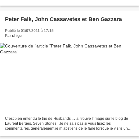
Verger, Bernard Ascal, Lucien...
Peter Falk, John Cassavetes et Ben Gazzara
Publié le 01/07/2011 à 17:15
Par
shige
C’est bien entendu le trio de Husbands . J’ai trouvé l’image sur le blog de
Laurent Bergès, Seven Stones . Je ne sais pas si vous lisez les
commentaires, généralement je m’abstiens de le faire lorsque je visite un
site. Pour celles et ceux qui feraient...