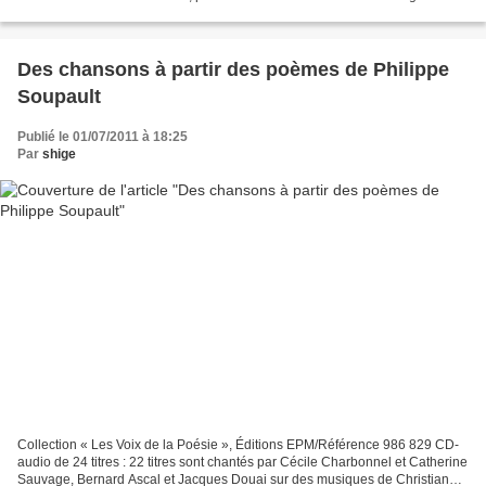
sont tirées sur papier Hahnemühle...
Des chansons à partir des poèmes de Philippe
Soupault
Publié le 01/07/2011 à 18:25
Par
shige
Collection « Les Voix de la Poésie », Éditions EPM/Référence 986 829 CD-
audio de 24 titres : 22 titres sont chantés par Cécile Charbonnel et Catherine
Sauvage, Bernard Ascal et Jacques Douai sur des musiques de Christiane