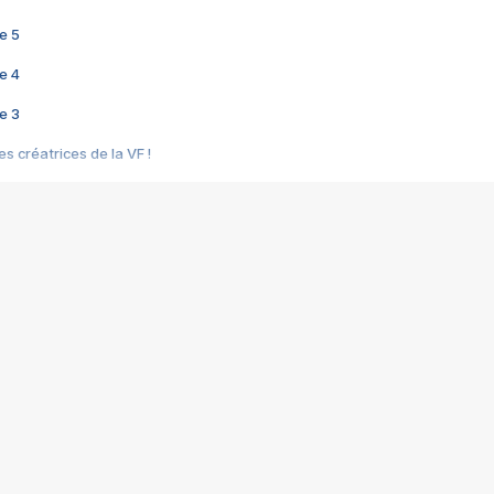
e 5
e 4
e 3
s créatrices de la VF !
e 2
e 1
e Mektoub My Love arrive enfin ! Rencontre avec Shaïn Boumedine et Sal
i : après Toni en famille
elle réalise le bouleversant Dites lui que je l'aime
ais ! Rencontre autour de Vie privée de Rebecca Zlotowski
 de Marguerite, Grave... Rencontre avec Ella Rumpf
 Les Rêveurs, un film intime sur la santé mentale