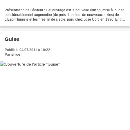
Présentation de l’éditeur : Cet ouvrage est la nouvelle édition, mise à jour et
considérablement augmentée (de près d’un tiers de nouveaux textes) de
L’Esprit fumiste et les rires fin de siècle, paru chez José Corti en 1990. Entre
deux guerres franco-allemandes,...
Guise
Publié le 04/07/2011 à 18:22
Par
shige