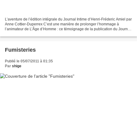
L’aventure de l’édition intégrale du Journal Intime d’Henri-Fréderic Amiel par
Anne Cottier-Duperrex C’est une manière de prolonger l’hommage à
l’animateur de L’Âge d’Homme : ce témoignage de la publication du Journal
d’Amiel voulue par Dimitrijevic ....
Fumisteries
Publié le 05/07/2011 à 01:35
Par
shige