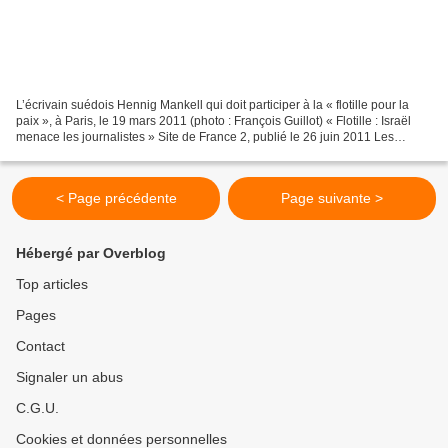
L’écrivain suédois Hennig Mankell qui doit participer à la « flotille pour la
paix », à Paris, le 19 mars 2011 (photo : François Guillot) « Flotille : Israël
menace les journalistes » Site de France 2, publié le 26 juin 2011 Les
journalistes qui embarqueront...
< Page précédente
Page suivante >
Hébergé par Overblog
Top articles
Pages
Contact
Signaler un abus
C.G.U.
Cookies et données personnelles