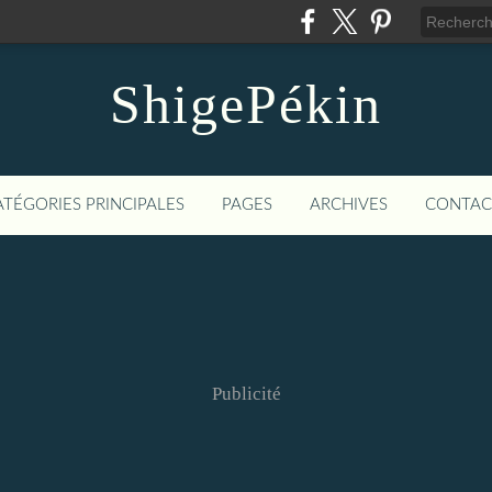
ShigePékin
ATÉGORIES PRINCIPALES
PAGES
ARCHIVES
CONTAC
Publicité