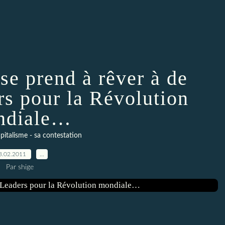
 se prend à rêver à de
s pour la Révolution
ndiale…
pitalisme - sa contestation
3.02.2011
…
Par shige