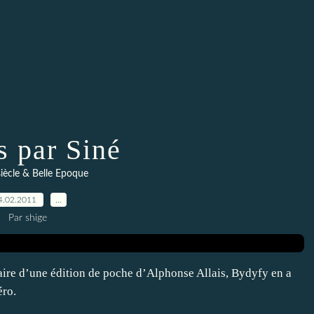
s par Siné
siècle & Belle Epoque
4.02.2011
…
Par shige
naire d’une édition de poche d’Alphonse Allais, Bydyfy en a
éro.