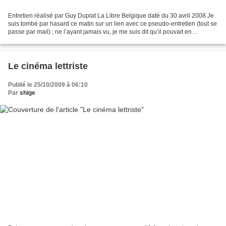
Entretien réalisé par Guy Duplat La Libre Belgique daté du 30 avril 2008 Je
suis tombé par hasard ce matin sur un lien avec ce pseudo-entretien (tout se
passe par mail) ; ne l’ayant jamais vu, je me suis dit qu’il pouvait en
intéresser d’autres que moi....
Le cinéma lettriste
Publié le 25/10/2009 à 06:10
Par
shige