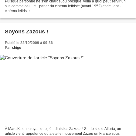
Puisque personne ne s’en charge, ou presque, voilà à quoi peut servir un
site comme celui-ci : parler du cinéma lettriste (avant 1952) et de l’anti-
cinéma lettriste.
Soyons Zazous !
Publié le 22/10/2009 à 09:36
Par
shige
À Marc K., qui croyait que j’étudiais les Zazous ! Sur le site d’Alluria, un
article vient rappeler ce qu’à été le mouvement Zazou en France sous