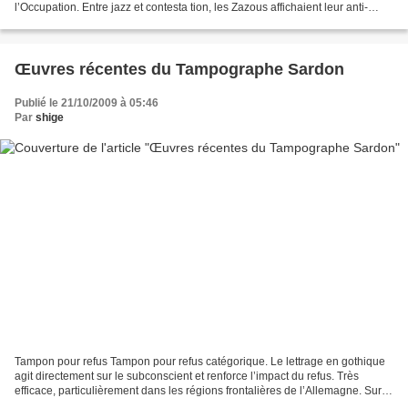
l’Occupation. Entre jazz et contesta tion, les Zazous affichaient leur anti-
conformisme et opposaient un...
Œuvres récentes du Tampographe Sardon
Publié le 21/10/2009 à 05:46
Par
shige
Tampon pour refus Tampon pour refus catégorique. Le lettrage en gothique
agit directement sur le subconscient et renforce l’impact du refus. Très
efficace, particulièrement dans les régions frontalières de l’Allemagne. Sur
monture en bois tourné : 20...