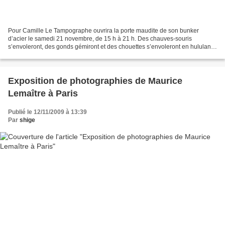
Pour Camille Le Tampographe ouvrira la porte maudite de son bunker
d’acier le samedi 21 novembre, de 15 h à 21 h. Des chauves-souris
s’envoleront, des gonds gémiront et des chouettes s’envoleront en hululant.
On sentira partout dans le quartier l’odeur...
Exposition de photographies de Maurice
Lemaître à Paris
Publié le 12/11/2009 à 13:39
Par
shige