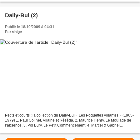
Daily-Bul (2)
Publié le 18/10/2009 à 04:31
Par
shige
Petits et courts : la collection du Daily-Bul « Les Poquettes volantes » (1965-
1979) 1. Paul Colinet, Vilaine et Réséda. 2. Maurice Henry, Le Moulage de
l’absence. 3. Pol Bury, Le Petit Commencement. 4. Marcel & Gabriel
Piqueray, Een Lovely Badjou. 5....