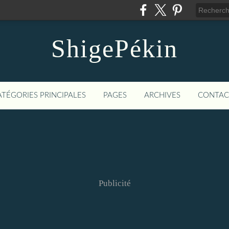
ShigePékin
ATÉGORIES PRINCIPALES
PAGES
ARCHIVES
CONTAC
Publicité