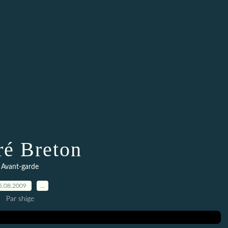
é Breton
Avant-garde
5.08.2009
…
Par shige