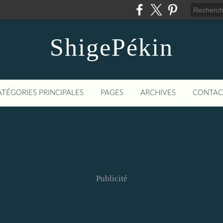
ShigePékin
ATÉGORIES PRINCIPALES
PAGES
ARCHIVES
CONTAC
Publicité