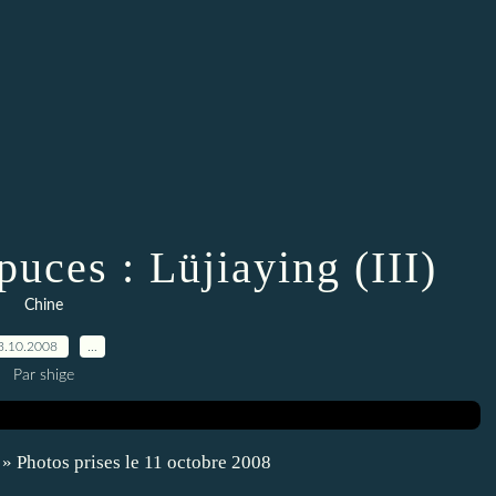
uces : Lüjiaying (III)
Chine
3.10.2008
…
Par shige
» Photos prises le 11 octobre 2008