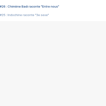
#26 : Chimène Badi raconte "Entre nous"
#25 : Indochine raconte "3e sexe"
#24 : Zaho raconte "C'est chelou"
#23 : Patrick Bruel raconte "Au café des délices"
#22 : Kyo raconte "Le chemin"
#21 : Nolwenn Leroy raconte "Cassé"
#20 : Patrick Hernandez raconte "Born to be alive"
#19 : Lorie raconte "Près de moi"
#18 : Michael Jones raconte "A nos actes manqués" (avec Jean-Jacque
#17 : Khaled raconte "Aïcha"
#16 : Corneille raconte "Parce qu'on vient de loin"
#15 : Indochine raconte "L'aventurier"