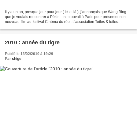
Il y a un an, presque jour pour jour ( ici et là ), j’annonçais que Wang Bing –
que je voulais rencontrer à Pékin – se trouvait à Paris pour présenter son
nouveau film au festival Cinéma du réel. L’association Toiles & toiles
programme le film de Wang...
2010 : année du tigre
Publié le 13/02/2010 à 19:29
Par
shige