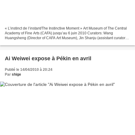
« L’instinct de l’instant/The Instinctive Moment » Art Museum of The Central
Academy of Fine Arts (CAFA) jusqu’au 6 juin 2010 Curators: Wang
Huangsheng (Director of CAFA Art Museum), Jin Shanju (assistant curator
CAFA Art Museum) Jean Loh (independent...
Ai Weiwei expose à Pékin en avril
Publié le 14/04/2010 à 20:24
Par
shige