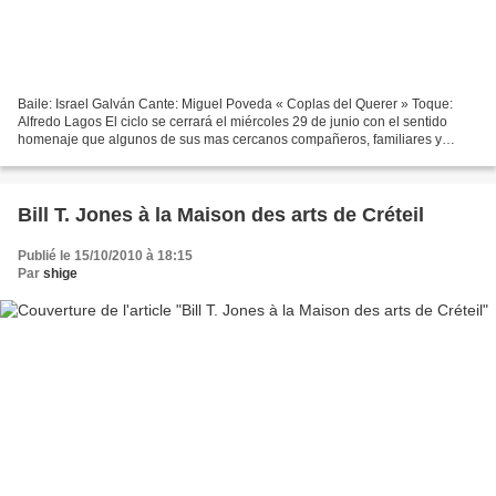
Baile: Israel Galván Cante: Miguel Poveda « Coplas del Querer » Toque:
Alfredo Lagos El ciclo se cerrará el miércoles 29 de junio con el sentido
homenaje que algunos de sus mas cercanos compañeros, familiares y
amigos, entre los que se encuentran primerísimas...
Bill T. Jones à la Maison des arts de Créteil
Publié le 15/10/2010 à 18:15
Par
shige