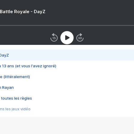
 Battle Royale - DayZ
 DayZ
 a 13 ans (et vous l'avez ignoré)
e (littéralement)
im Rayan
 toutes les règles
s les jeux vidéo
us choquant de Rockstar ? - Le scandale BULLY
e plus moche de Steam