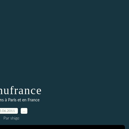
ufrance
ns à Paris et en France
2.06.2011
…
Par shige