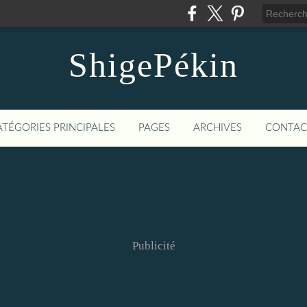
ShigePékin
ATÉGORIES PRINCIPALES
PAGES
ARCHIVES
CONTAC
Publicité