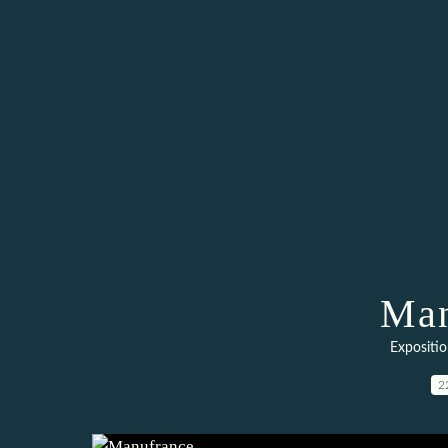
Man
Expositio
2