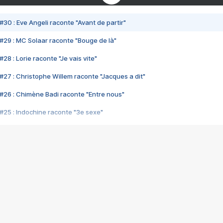
#30 : Eve Angeli raconte "Avant de partir"
#29 : MC Solaar raconte "Bouge de là"
28 : Lorie raconte "Je vais vite"
#27 : Christophe Willem raconte "Jacques a dit"
#26 : Chimène Badi raconte "Entre nous"
#25 : Indochine raconte "3e sexe"
#24 : Zaho raconte "C'est chelou"
#23 : Patrick Bruel raconte "Au café des délices"
#22 : Kyo raconte "Le chemin"
#21 : Nolwenn Leroy raconte "Cassé"
#20 : Patrick Hernandez raconte "Born to be alive"
#19 : Lorie raconte "Près de moi"