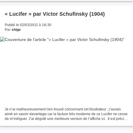
« Lucifer » par Victor Schufinsky (1904)
Publié le 02/03/2011 à 18:30
Par
shige
Je n’ai malheureusement rien trouvé concernant cet illustrateur ; j’aurais
aimé en savoir davantage car la facture très moderne de ce Lucifer ne cesse
de m’intriguer. J’ai dégoté une meilleure version de l’affiche ici . Il est précisé
que le titre est...