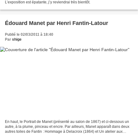
L’exposition est épatante, j’y reviendrai très bientôt.
Édouard Manet par Henri Fantin-Latour
Publié le 02/03/2011 à 18:40
Par
shige
En haut, le Portrait de Manet (présenté au salon de 1867) et ci-dessous un
autre, à la plume, pinceau et encre. Par ailleurs, Manet apparaît dans deux
autres toiles de Fantin : Hommage à Delacroix (1864) et Un atelier aux
Batignolles (1870, célèbre parce...