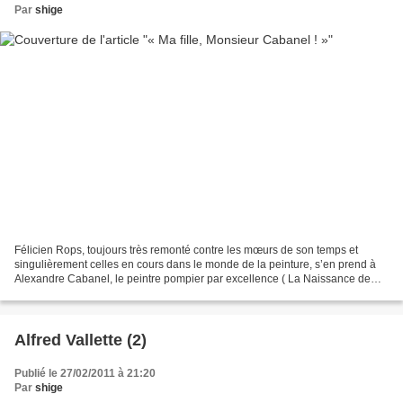
Par
shige
Félicien Rops, toujours très remonté contre les mœurs de son temps et
singulièrement celles en cours dans le monde de la peinture, s’en prend à
Alexandre Cabanel, le peintre pompier par excellence ( La Naissance de
Vénus , 1863, musée d’Orsay ). Le missile...
Alfred Vallette (2)
Publié le 27/02/2011 à 21:20
Par
shige