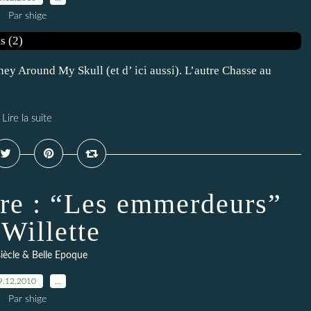
Par shige
ney Around My Skull (et d’ ici aussi). L’autre Chasse au
Lire la suite
rre : “Les emmerdeurs”
 Willette
siècle & Belle Epoque
9.12.2010
…
Par shige