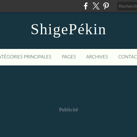
ShigePékin
ATÉGORIES PRINCIPALES
PAGES
ARCHIVES
CONTAC
Publicité