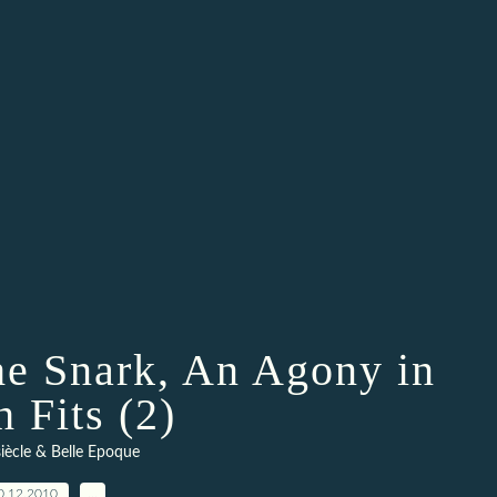
he Snark, An Agony in
h Fits (2)
siècle & Belle Epoque
0.12.2010
…