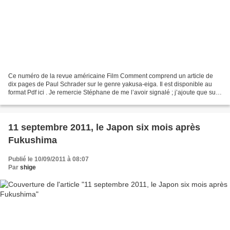
Ce numéro de la revue américaine Film Comment comprend un article de
dix pages de Paul Schrader sur le genre yakusa-eiga. Il est disponible au
format Pdf ici . Je remercie Stéphane de me l’avoir signalé ; j’ajoute que sur
son site , on trouve une belle...
11 septembre 2011, le Japon six mois après
Fukushima
Publié le 10/09/2011 à 08:07
Par
shige