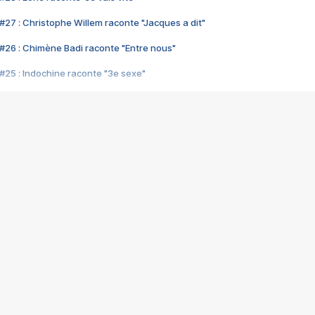
#27 : Christophe Willem raconte "Jacques a dit"
#26 : Chimène Badi raconte "Entre nous"
#25 : Indochine raconte "3e sexe"
#24 : Zaho raconte "C'est chelou"
#23 : Patrick Bruel raconte "Au café des délices"
#22 : Kyo raconte "Le chemin"
#21 : Nolwenn Leroy raconte "Cassé"
#20 : Patrick Hernandez raconte "Born to be alive"
#19 : Lorie raconte "Près de moi"
#18 : Michael Jones raconte "A nos actes manqués" (avec Jean-Jacque
#17 : Khaled raconte "Aïcha"
#16 : Corneille raconte "Parce qu'on vient de loin"