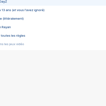
 DayZ
 a 13 ans (et vous l'avez ignoré)
e (littéralement)
im Rayan
 toutes les règles
s les jeux vidéo
us choquant de Rockstar ? - Le scandale BULLY
e plus moche de Steam
du RÊVE tourne au CAUCHEMAR
pendant 8 heures
it… à tort
umiliés par un jeu vidéo
ire - Final Fantasy 8