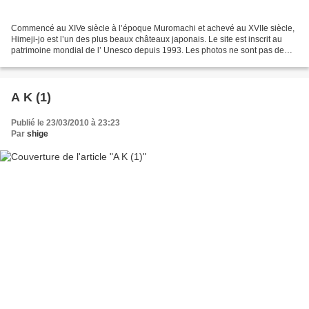
Commencé au XIVe siècle à l’époque Muromachi et achevé au XVIIe siècle,
Himeji-jo est l’un des plus beaux châteaux japonais. Le site est inscrit au
patrimoine mondial de l’ Unesco depuis 1993. Les photos ne sont pas de
moi, mais de mon ami Rémi qui s’y...
A K (1)
Publié le 23/03/2010 à 23:23
Par
shige