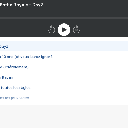
 Battle Royale - DayZ
 DayZ
 a 13 ans (et vous l'avez ignoré)
e (littéralement)
im Rayan
 toutes les règles
s les jeux vidéo
us choquant de Rockstar ? - Le scandale BULLY
e plus moche de Steam