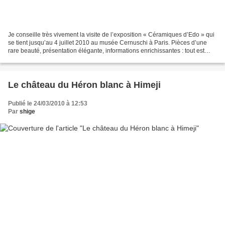
Je conseille très vivement la visite de l’exposition « Céramiques d’Edo » qui
se tient jusqu’au 4 juillet 2010 au musée Cernuschi à Paris. Pièces d’une
rare beauté, présentation élégante, informations enrichissantes : tout est
plaisant dans ce choix issue...
Le château du Héron blanc à Himeji
Publié le 24/03/2010 à 12:53
Par
shige