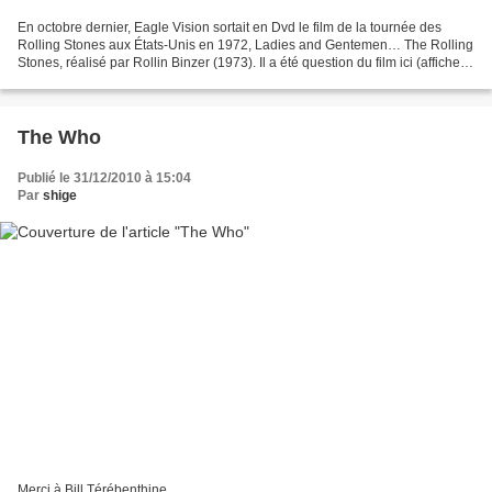
En octobre dernier, Eagle Vision sortait en Dvd le film de la tournée des
Rolling Stones aux États-Unis en 1972, Ladies and Gentemen… The Rolling
Stones, réalisé par Rollin Binzer (1973). Il a été question du film ici (affiche)
et de la tournée là (affiche...
The Who
Publié le 31/12/2010 à 15:04
Par
shige
Merci à Bill Térébenthine.