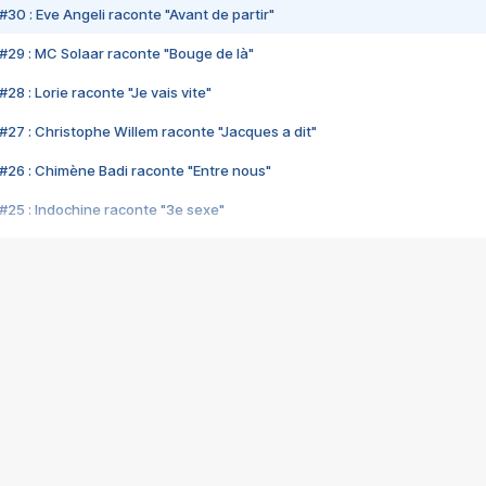
#30 : Eve Angeli raconte "Avant de partir"
#29 : MC Solaar raconte "Bouge de là"
28 : Lorie raconte "Je vais vite"
#27 : Christophe Willem raconte "Jacques a dit"
#26 : Chimène Badi raconte "Entre nous"
#25 : Indochine raconte "3e sexe"
#24 : Zaho raconte "C'est chelou"
#23 : Patrick Bruel raconte "Au café des délices"
#22 : Kyo raconte "Le chemin"
#21 : Nolwenn Leroy raconte "Cassé"
#20 : Patrick Hernandez raconte "Born to be alive"
#19 : Lorie raconte "Près de moi"
#18 : Michael Jones raconte "A nos actes manqués" (avec Jean-Jacque