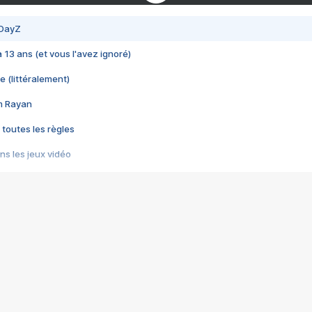
 DayZ
 a 13 ans (et vous l'avez ignoré)
e (littéralement)
im Rayan
 toutes les règles
s les jeux vidéo
us choquant de Rockstar ? - Le scandale BULLY
e plus moche de Steam
du RÊVE tourne au CAUCHEMAR
pendant 8 heures
it… à tort
umiliés par un jeu vidéo