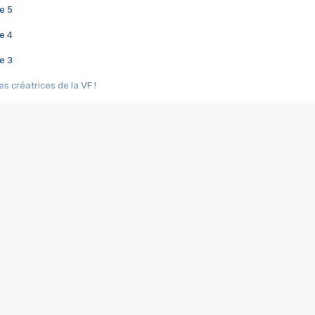
e 5
e 4
e 3
s créatrices de la VF !
e 2
e 1
e Mektoub My Love arrive enfin ! Rencontre avec Shaïn Boumedine et Sal
i : après Toni en famille
elle réalise le bouleversant Dites lui que je l'aime
ais ! Rencontre autour de Vie privée de Rebecca Zlotowski
 de Marguerite, Grave... Rencontre avec Ella Rumpf
 Les Rêveurs, un film intime sur la santé mentale
a avec un film sur le mouvement des Gilets jaunes