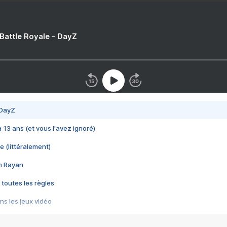
 Battle Royale - DayZ
 DayZ
 a 13 ans (et vous l'avez ignoré)
e (littéralement)
im Rayan
 toutes les règles
s les jeux vidéo
us choquant de Rockstar ? - Le scandale BULLY