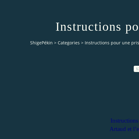
Instructions p
ShigePékin
>
Categories
>
Instructions pour une pri
1
Instruction
Artaud et l’