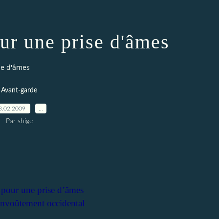
our une prise d'âmes
se d'âmes
Avant-garde
3.02.2009
…
Par shige
s pour une prise d’âmes
envoûtement occidental