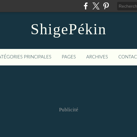
ShigePékin
ATÉGORIES PRINCIPALES
PAGES
ARCHIVES
CONTAC
Publicité