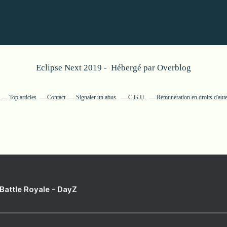
Eclipse Next 2019 - Hébergé par
Overblog
Top articles
Contact
Signaler un abus
C.G.U.
Rémunération en droits d'aut
 Battle Royale - DayZ