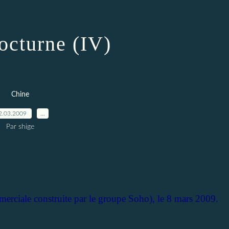
octurne (IV)
Chine
2.03.2009
…
Par shige
merciale construite par le groupe Soho), le 8 mars 2009.