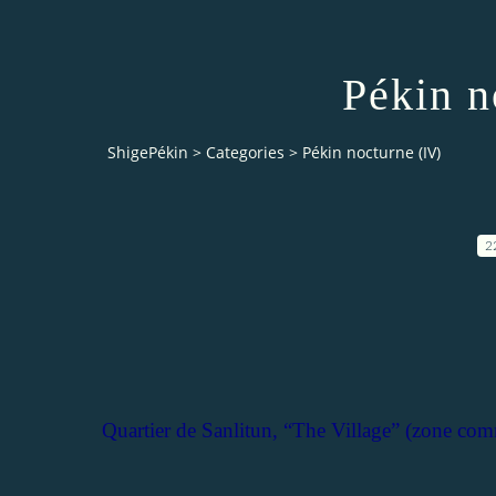
Pékin n
ShigePékin
>
Categories
>
Pékin nocturne (IV)
2
Quartier de Sanlitun, “The Village” (zone com