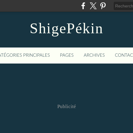
ShigePékin
ATÉGORIES PRINCIPALES
PAGES
ARCHIVES
CONTAC
Publicité