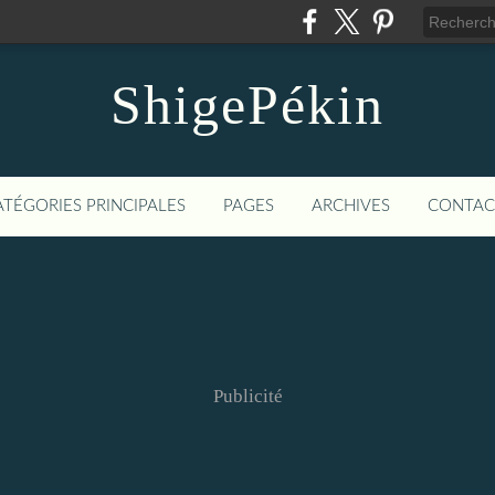
ShigePékin
ATÉGORIES PRINCIPALES
PAGES
ARCHIVES
CONTAC
Publicité