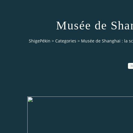
Musée de Shan
ShigePékin
>
Categories
>
Musée de Shanghai : la s
3