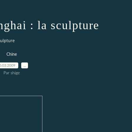
ghai : la sculpture
culpture
Chine
0.03.2009
…
Par shige